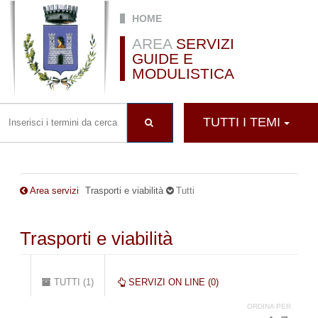
Salta al contenuto principale
HOME
AREA
SERVIZI
GUIDE E
MODULISTICA
TUTTI I TEMI
Area servizi
Trasporti e viabilità
Tutti
Trasporti e viabilità
Schede primarie
TUTTI (1)
(SCHEDA
SERVIZI ON LINE (0)
ATTIVA)
ORDINA PER