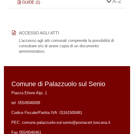
A - Z
GUIDE (1)
ACCESSO AGLI ATTI
L'accesso agli atti comunali comprende la possibilità di
consultare e/o di avere copia di un documento
amministrativo.
Comune di Palazzuolo sul Senio
Piazza Ettore Alpi, 1
tel:
055/8046008
Codice Fiscale/Partita IVA:
01161500481
PEC:
comune.palazzuolo-sul-senio@postacert.toscana.it
Fax 055/8046461