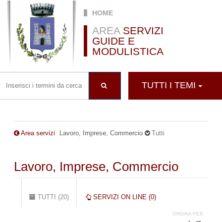
Salta al contenuto principale
HOME
AREA
SERVIZI
GUIDE E
MODULISTICA
TUTTI I TEMI
Area servizi
Lavoro, Imprese, Commercio
Tutti
Lavoro, Imprese, Commercio
Schede primarie
TUTTI (20)
(SCHEDA
SERVIZI ON LINE (0)
ATTIVA)
ORDINA PER