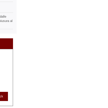
dalle
hiusura al
ack