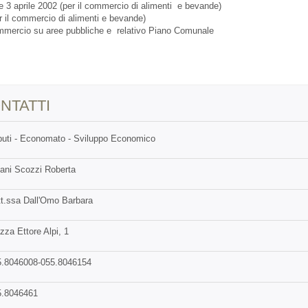
te 3 aprile 2002 (per il commercio di alimenti e bevande)
 il commercio di alimenti e bevande)
mmercio su aree pubbliche e relativo Piano Comunale
NTATTI
buti - Economato - Sviluppo Economico
ani Scozzi Roberta
t.ssa Dall'Omo Barbara
zza Ettore Alpi, 1
5.8046008-055.8046154
5.8046461