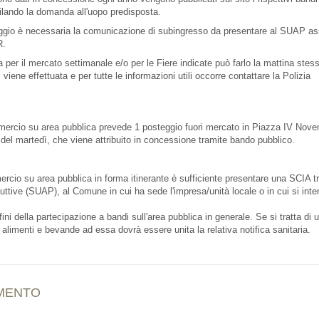
ilando la domanda all'uopo predisposta.
teggio è necessaria la comunicazione di subingresso da presentare al SUAP as
R.
 per il mercato settimanale e/o per le Fiere indicate può farlo la mattina stes
 viene effettuata e per tutte le informazioni utili occorre contattare la Polizia
mmercio su area pubblica prevede 1 posteggio fuori mercato in Piazza IV Nov
19 del martedì, che viene attribuito in concessione tramite bando pubblico.
mercio su area pubblica in forma itinerante è sufficiente presentare una SCIA t
duttive (SUAP), al Comune in cui ha sede l'impresa/unità locale o in cui si int
i della partecipazione a bandi sull'area pubblica in generale. Se si tratta di un
alimenti e bevande ad essa dovrà essere unita la relativa notifica sanitaria.
IMENTO