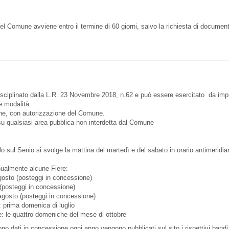
e del Comune avviene entro il termine di 60 giorni, salvo la richiesta di documen
isciplinato dalla L.R. 23 Novembre 2018, n.62 e può essere esercitato da impr
e modalità:
ne, con autorizzazione del Comune.
su qualsiasi area pubblica non interdetta dal Comune
 sul Senio si svolge la mattina del martedì e del sabato in orario antimeridia
nualmente alcune Fiere:
osto (posteggi in concessione)
(posteggi in concessione)
gosto (posteggi in concessione)
 prima domenica di luglio
 le quattro domeniche del mese di ottobre
ono dati in concessione ogni anno vengono pubblicati sul sito i rispettivi bandi 