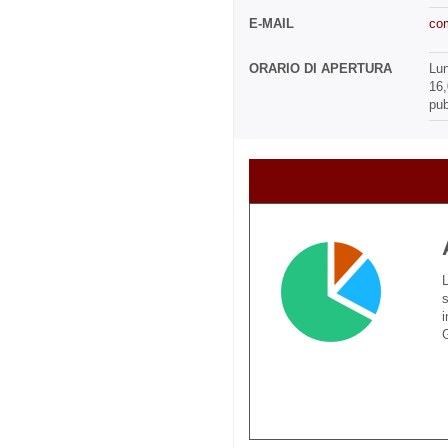
E-MAIL
com
ORARIO DI APERTURA
Lun
16,
pub
L
s
i
G