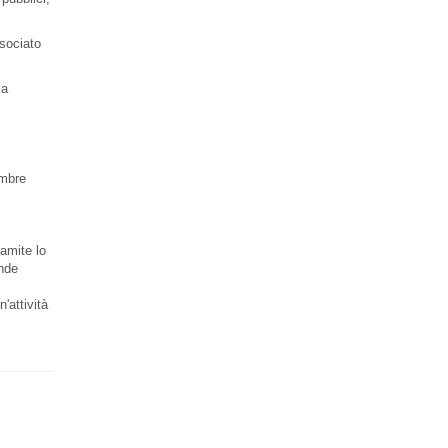
sociato
sa
embre
ramite lo
ende
'attività