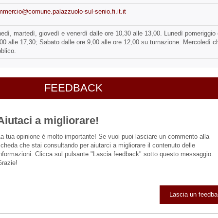
mercio@comune.palazzuolo-sul-senio.fi.it.it
edì, martedì, giovedì e venerdì dalle ore 10,30 alle 13,00. Lunedì pomeriggio 
00 alle 17,30; Sabato dalle ore 9,00 alle ore 12,00 su turnazione. Mercoledì c
blico.
FEEDBACK
Aiutaci a migliorare!
a tua opinione è molto importante! Se vuoi puoi lasciare un commento alla
cheda che stai consultando per aiutarci a migliorare il contenuto delle
nformazioni. Clicca sul pulsante "Lascia feedback" sotto questo messaggio.
razie!
Lascia un feedb