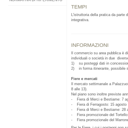
TEMPI
L'istruttoria della pratica da part
integrativa.
INFORMAZIONI
Il commercio su area pubblica è d
individuali o società in due divers
1) su posteggi dati in concessio
2) in forma itinerante, possibile 
Fiere e mercati
Il mercato settimanale a Palazzuolo
8 alle 13).
Nel piano sono inoltre previste an
- Fiera di Merci e Bestiame: 7 ag
- Fiera di Ferragosto: 15 agosto 
- Fiera di Merci e Bestiame: 28 a
- Fiera promozionale del Tortello:
- Fiera promozionale del Marrone:
Per le Fiere, i cui i posteggi non s