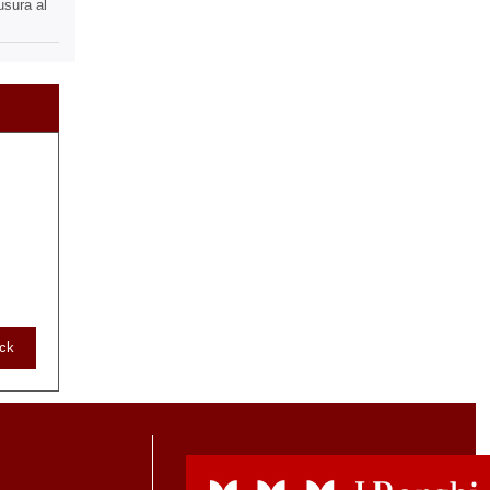
usura al
ack