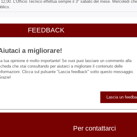
 12,00. L'Ufficio Tecnico effettua sempre il 3° sabato del mese. Mercoledì chi
blico.
FEEDBACK
Aiutaci a migliorare!
a tua opinione è molto importante! Se vuoi puoi lasciare un commento alla
cheda che stai consultando per aiutarci a migliorare il contenuto delle
nformazioni. Clicca sul pulsante "Lascia feedback" sotto questo messaggio.
razie!
Lascia un feedb
Per contattarci