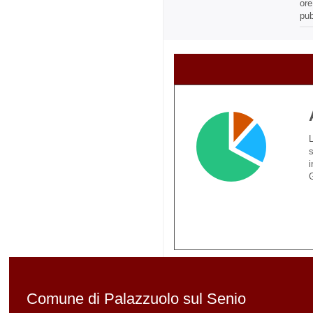
ore
pub
L
s
i
G
Comune di Palazzuolo sul Senio