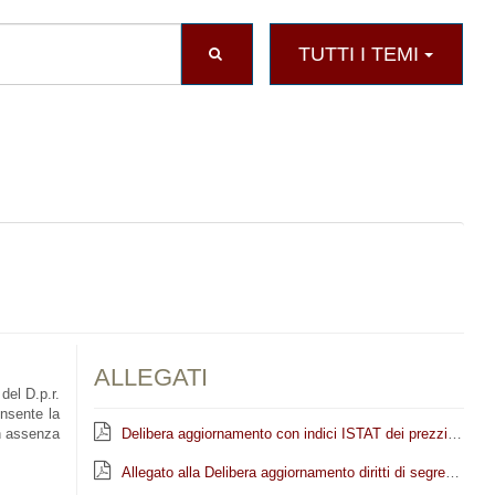
TUTTI I TEMI
ALLEGATI
del D.p.r.
onsente la
in assenza
Delibera aggiornamento con indici ISTAT dei prezzi al consumo dei diritti di segreteria su atti e certificazioni in materia urba
Allegato alla Delibera aggiornamento diritti di segreteria