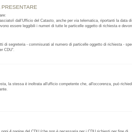
 PRESENTARE
are:
sciato/i dall’Ufficio del Catasto, anche per via telematica, riportanti la data di 
vono essere leggibili i numeri di tutte le particelle oggetto di richiesta e devo
tti di segreteria - commisurati al numero di particelle oggetto di richiesta - sp
 per CDU”.
sta, la stessa è inoltrata all'ufficio competente che, all'occorenza, può richie
ante.
ogni 4 pagine del CDU (che non è necessaria per i CDU richiesti per fine di