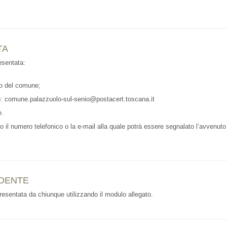
TA
esentata:
llo del comune;
zo: comune.palazzuolo-sul-senio@postacert.toscana.it
e.
o il numero telefonico o la e-mail alla quale potrà essere segnalato l’avvenuto 
EDENTE
esentata da chiunque utilizzando il modulo allegato.