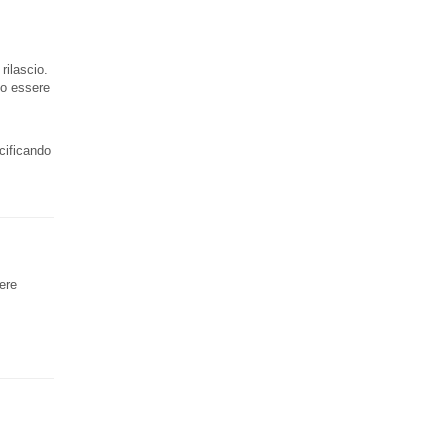
rilascio.
no essere
ecificando
dere