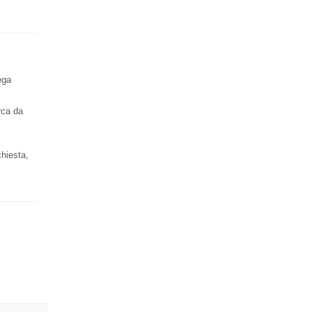
ega
rca da
chiesta,