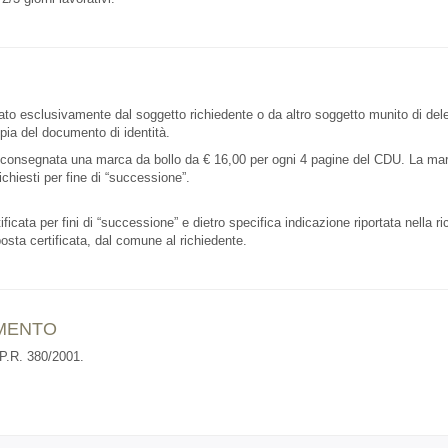
tuato esclusivamente dal soggetto richiedente o da altro soggetto munito di del
opia del documento di identità.
 consegnata una marca da bollo da € 16,00 per ogni 4 pagine del CDU. La ma
chiesti per fine di “successione”.
icata per fini di “successione” e dietro specifica indicazione riportata nella ri
sta certificata, dal comune al richiedente.
IMENTO
.P.R. 380/2001.