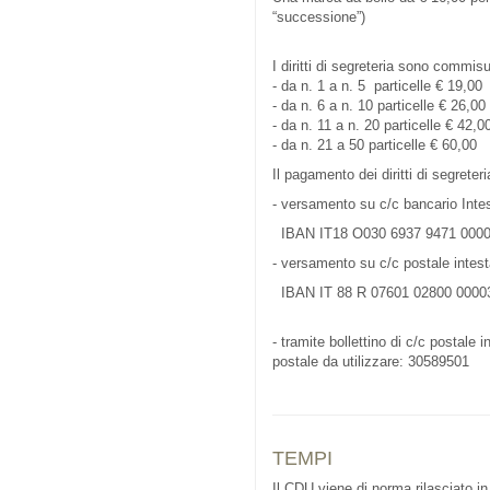
“successione”)
I diritti di segreteria sono commisu
- da n. 1 a n. 5 particelle € 19,00
- da n. 6 a n. 10 particelle € 26,00
- da n. 11 a n. 20 particelle € 42,0
- da n. 21 a 50 particelle € 60,00
Il pagamento dei diritti di segrete
- versamento su c/c bancario Inte
IBAN IT18 O030 6937 9471 0000
- versamento su c/c postale intest
IBAN IT 88 R 07601 02800 0000
- tramite bollettino di c/c postale
postale da utilizzare: 30589501
TEMPI
Il CDU viene di norma rilasciato in 