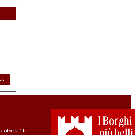
ack
sul-senio.fi.it