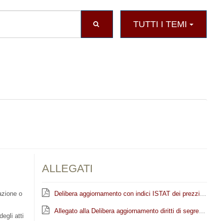
TUTTI I TEMI
ALLEGATI
azione o
Delibera aggiornamento con indici ISTAT dei prezzi al consumo dei diritti di segreteria su atti e certificazioni in materia urba
Allegato alla Delibera aggiornamento diritti di segreteria
egli atti