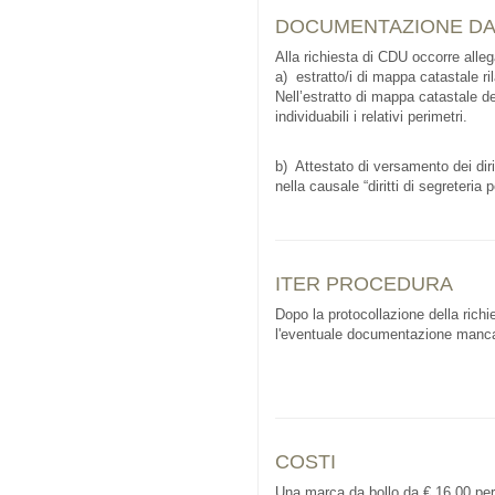
DOCUMENTAZIONE DA
Alla richiesta di CDU occorre alleg
a) estratto/i di mappa catastale rila
Nell’estratto di mappa catastale de
individuabili i relativi perimetri.
b) Attestato di versamento dei diri
nella causale “diritti di segreteria
ITER PROCEDURA
Dopo la protocollazione della richie
l'eventuale documentazione manc
COSTI
Una marca da bollo da € 16,00 per 