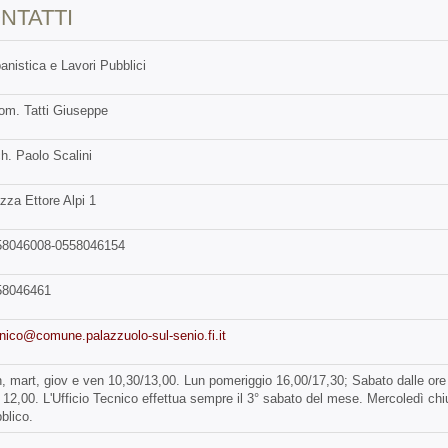
NTATTI
anistica e Lavori Pubblici
m. Tatti Giuseppe
h. Paolo Scalini
zza Ettore Alpi 1
58046008-0558046154
58046461
nico@comune.palazzuolo-sul-senio.fi.it
, mart, giov e ven 10,30/13,00. Lun pomeriggio 16,00/17,30; Sabato dalle ore 
 12,00. L'Ufficio Tecnico effettua sempre il 3° sabato del mese. Mercoledì chi
blico.