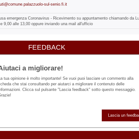
buti@comune.palazzuolo-sul-senio.fi.it
sa emergenza Coronavirus - Ricevimento su appuntamento chiamando da Lu
le 9,00 alle 13,00 oppure inviando una mail all'ufficio
FEEDBACK
Aiutaci a migliorare!
a tua opinione è molto importante! Se vuoi puoi lasciare un commento alla
cheda che stai consultando per aiutarci a migliorare il contenuto delle
nformazioni. Clicca sul pulsante "Lascia feedback" sotto questo messaggio.
razie!
Lascia un feedb