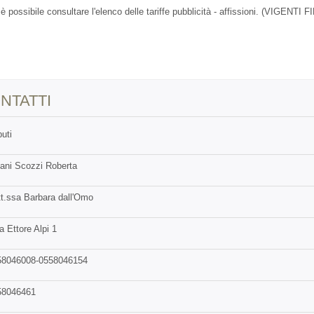
 è possibile consultare l'elenco delle tariffe pubblicità - affissioni. (VIGENTI 
NTATTI
buti
ani Scozzi Roberta
t.ssa Barbara dall'Omo
a Ettore Alpi 1
58046008-0558046154
58046461