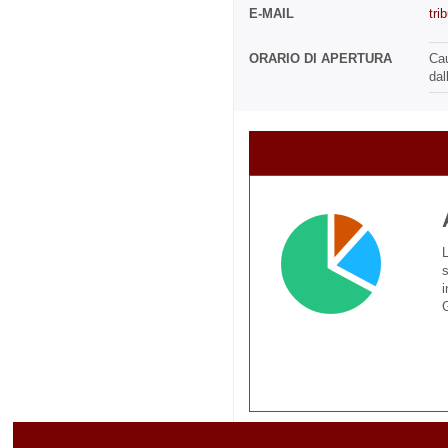
E-MAIL
tri
ORARIO DI APERTURA
Cau
dal
L
s
i
G