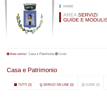
Salta al contenuto principale
HOME
AREA
SERVIZI
GUIDE E MODULI
Area servizi
Casa e Patrimonio
Guide
Casa e Patrimonio
Schede primarie
TUTTI (3)
SERVIZI ON LINE (0)
GUIDE (3)
(SC
ATTI