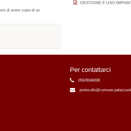
GESTIONE E USO IMPIAN
 e/o di avere copia di un
Per contattarci
055/8046008
protocollo@comune.palazzuolo-