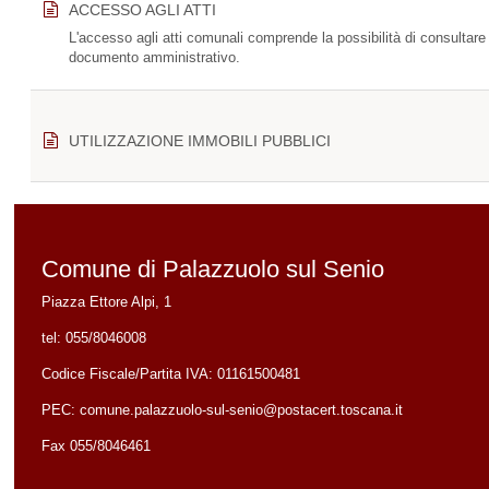
ACCESSO AGLI ATTI
L'accesso agli atti comunali comprende la possibilità di consultare
documento amministrativo.
UTILIZZAZIONE IMMOBILI PUBBLICI
Comune di Palazzuolo sul Senio
Piazza Ettore Alpi, 1
tel:
055/8046008
Codice Fiscale/Partita IVA:
01161500481
PEC:
comune.palazzuolo-sul-senio@postacert.toscana.it
Fax 055/8046461