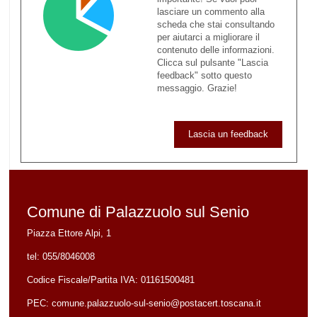
lasciare un commento alla
scheda che stai consultando
per aiutarci a migliorare il
contenuto delle informazioni.
Clicca sul pulsante "Lascia
feedback" sotto questo
messaggio. Grazie!
Lascia un feedback
Comune di Palazzuolo sul Senio
Piazza Ettore Alpi, 1
tel:
055/8046008
Codice Fiscale/Partita IVA:
01161500481
PEC:
comune.palazzuolo-sul-senio@postacert.toscana.it