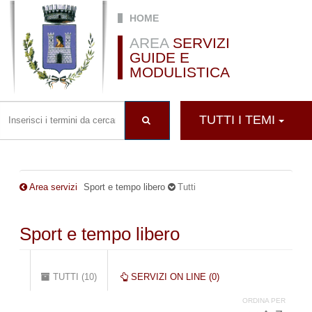
Salta al contenuto principale
HOME
AREA
SERVIZI
GUIDE E
MODULISTICA
TUTTI I TEMI
Area servizi
Sport e tempo libero
Tutti
Sport e tempo libero
Schede primarie
TUTTI (10)
(SCHEDA
SERVIZI ON LINE (0)
ATTIVA)
ORDINA PER