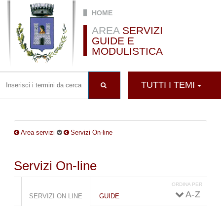
Salta al contenuto principale
HOME
AREA
SERVIZI
GUIDE E
MODULISTICA
TUTTI I TEMI
Area servizi
Servizi On-line
Servizi On-line
ORDINA PER
Schede primarie
A - Z
SERVIZI ON LINE
(SCHEDA
GUIDE
ATTIVA)