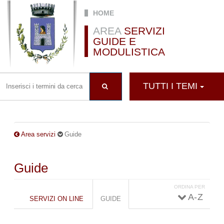
Salta al contenuto principale
HOME
AREA
SERVIZI
GUIDE E
MODULISTICA
TUTTI I TEMI
Area servizi
Guide
Guide
ORDINA PER
Schede primarie
A - Z
SERVIZI ON LINE
GUIDE
(SCHEDA
ATTIVA)