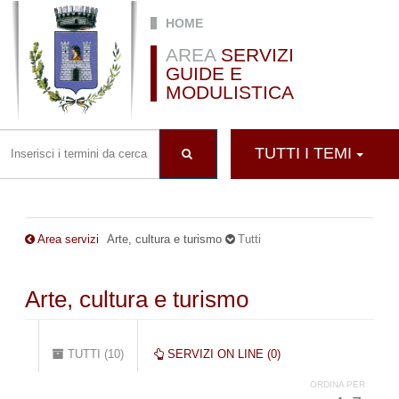
Salta al contenuto principale
HOME
AREA
SERVIZI
GUIDE E
MODULISTICA
TUTTI I TEMI
Area servizi
Arte, cultura e turismo
Tutti
Arte, cultura e turismo
Schede primarie
TUTTI (10)
(SCHEDA
SERVIZI ON LINE (0)
ATTIVA)
ORDINA PER