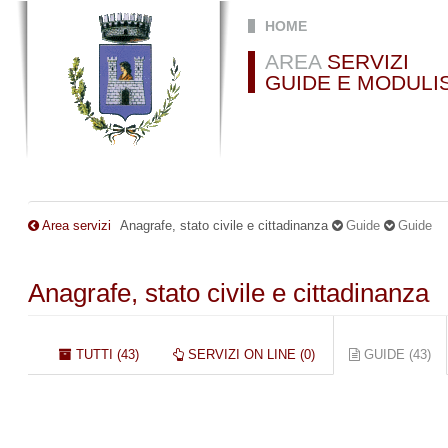
Salta al contenuto principale
HOME
AREA
SERVIZI
GUIDE E MODULI
Area servizi
Anagrafe, stato civile e cittadinanza
Guide
Guide
Anagrafe, stato civile e cittadinanza
Schede primarie
TUTTI (43)
SERVIZI ON LINE (0)
GUIDE (43)
(S
AT