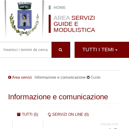
Salta al contenuto principale
HOME
AREA
SERVIZI
GUIDE E
MODULISTICA
TUTTI I TEMI
Area servizi
Informazione e comunicazione
Guide
Informazione e comunicazione
Schede primarie
TUTTI (5)
SERVIZI ON LINE (0)
ORDINA PER