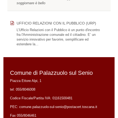
soggiornare è bello
UFFICIO RELAZIONI CON IL PUBBLICO (URP)
L'Ufficio Relazioni con il Pubblico è un punto d'incontro
fra l'Amministrazione comunale ed il cittadino. E’ un
servizio innovativo per favorire, semplificare ed
estendere la...
Comune di Palazzuolo sul Senio
Piazza Ettore Alpi, 1
tel:
055/8046008
Codice Fiscale/Partita IVA:
01161500481
PEC:
comune.palazzuolo-sul-senio@postacert.toscana.it
Fax 055/8046461