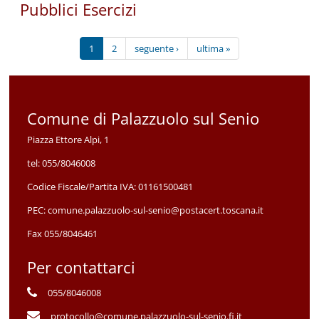
Pubblici Esercizi
1
2
seguente ›
ultima »
Comune di Palazzuolo sul Senio
Piazza Ettore Alpi, 1
tel:
055/8046008
Codice Fiscale/Partita IVA:
01161500481
PEC:
comune.palazzuolo-sul-senio@postacert.toscana.it
Fax 055/8046461
Per contattarci
055/8046008
protocollo@comune.palazzuolo-sul-senio.fi.it