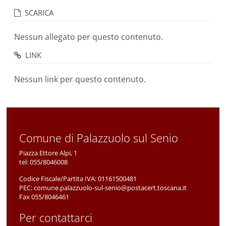
SCARICA
Nessun allegato per questo contenuto.
LINK
Nessun link per questo contenuto.
Comune di Palazzuolo sul Senio
Piazza Ettore Alpi, 1
tel:
055/8046008
Codice Fiscale/Partita IVA:
01161500481
PEC:
comune.palazzuolo-sul-senio@postacert.toscana.it
Fax 055/8046461
Per contattarci