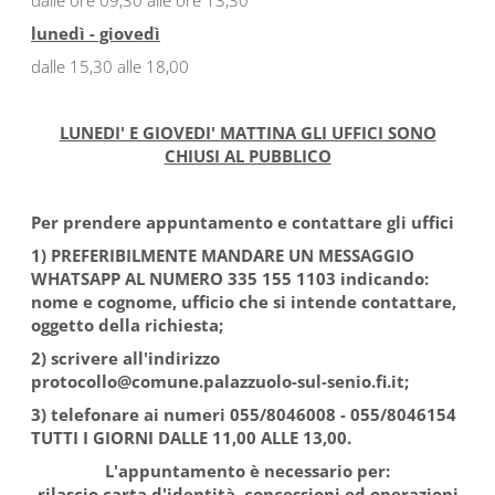
dalle ore 09,30 alle ore 13,30
lunedì - giovedì
dalle 15,30 alle 18,00
LUNEDI' E GIOVEDI' MATTINA GLI UFFICI SONO
CHIUSI AL PUBBLICO
Per prendere appuntamento e contattare gli uffici
1) PREFERIBILMENTE MANDARE UN MESSAGGIO
WHATSAPP AL NUMERO 335 155 1103 indicando:
nome e cognome, ufficio che si intende contattare,
oggetto della richiesta;
2) scrivere all'indirizzo
protocollo@comune.palazzuolo-sul-senio.fi.it;
3) telefonare ai numeri 055/8046008 - 055/8046154
TUTTI I GIORNI DALLE 11,00 ALLE 13,00.
L'appuntamento è necessario per:
rilascio carta d'identità, concessioni ed operazioni