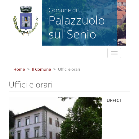
Salta al contenuto principale
Comune di
Palazzuolo
sul Senio
Toggle
navigation
Home
Il Comune
Uffici e orari
Uffici e orari
UFFICI