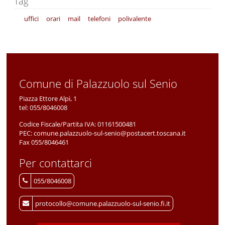
Tag
uffici
orari
mail
telefoni
polivalente
Comune di Palazzuolo sul Senio
Piazza Ettore Alpi, 1
tel:
055/8046008
Codice Fiscale/Partita IVA:
01161500481
PEC:
comune.palazzuolo-sul-senio@postacert.toscana.it
Fax 055/8046461
Per contattarci
055/8046008
protocollo@comune.palazzuolo-sul-senio.fi.it