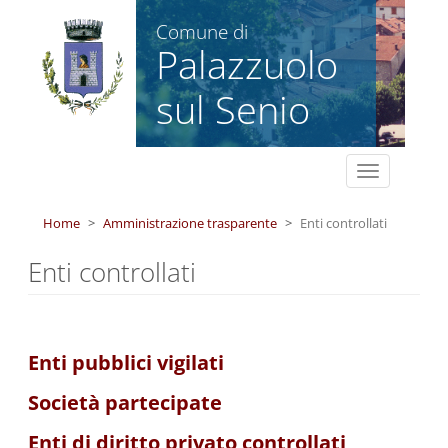
Salta al contenuto principale
Comune di
Palazzuolo
sul Senio
Toggle
navigation
Home
Amministrazione trasparente
Enti controllati
Enti controllati
Enti pubblici vigilati
Società partecipate
Enti di diritto privato controllati