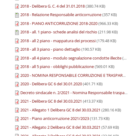
2018 - Delibera G. C. 4 del 31.01.2018
(380.74 KB)
2018 - Relazione Responsabile anticorruzione
(357 KB)
2018 - PIANO ANTICORRUZIONE 2018-2020
(966.33 KB)
2018 - all. 1 piano- schede analisi del rischio
(211.98 KB)
2018 - all 2 piano - mappatura dei processi
(179.48 KB)
2018 - all 3 piano - piano dettaglio
(190.57 KB)
2018 - all 4 piano - modulo segnalazione condotte illecite
(158.26 KB)
2018 - all 5 piano - obblighi pubblicazione
(569.01 KB)
2020 - NOMINA RESPONSABILE CORRUZIONE E TRASPARENZA
(
2020 - Delibera GC 6 del 30.01.2020
(401.71 KB)
Decreto sindacale n. 2/2021 - Nomina Responsabile trasparenza
2021 - Delibera GC 8 del 30.03.2021
(413.37 KB)
2021 - Allegato 1 Delibera GC 8 del 30.03.2021
(280.16 KB)
2021 - Piano anticorruzione 2021/2023
(131.73 KB)
2021 - Allegato 2 Delibera GC 8 del 30.03.2021
(57.69 KB)
2021 - Allegato 3 Delibera GC 8 del 30.03.2021
(23.96 KB)