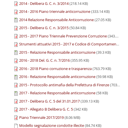
2014 - Delibera G. C. n. 3/2014
(218.14 KB)
2014 - 2016 Piano triennale anticorruzione
(333.14 KB)
2014 Relazione Responsabile Anticorruzione
(27.05 KB)
2015 - Delibera G. C. n. 3/2015
(50.84 KB)
2015 - 2017 Piano Triennale Prevenzione Corruzione
(343.06 KB)
Strumenti attuativi 2015 - 2017 e Codice di Comportamento
(380
2015 - Relazione Responsabile anticorruzione
(39.3 KB)
2016 - 2018 Del. G. C. n. 7/2016
(355.95 KB)
2016 - 2018 Piano corruzione e trasparenza
(763.79 KB)
2016 - Relazione Responsabile anticorruzione
(59.98 KB)
2015 - Protocollo antimafia della Prefettura di Firenze
(703.64 KB)
2017 - Relazione Responsabile anticorruzione
(58 KB)
2017 - Delibera G. C. 5 del 31.01.2017
(339.13 KB)
2017 - Allegato B Delibera G. C. 5
(342 KB)
Piano Triennale 2017/2019
(8.06 MB)
Modello segnalazione condotte illecite
(84.74 KB)