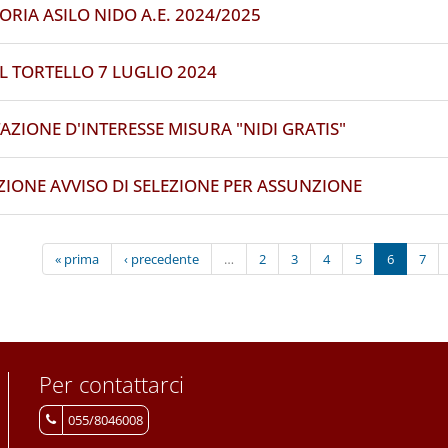
RIA ASILO NIDO A.E. 2024/2025
L TORTELLO 7 LUGLIO 2024
AZIONE D'INTERESSE MISURA "NIDI GRATIS"
IONE AVVISO DI SELEZIONE PER ASSUNZIONE
« prima
‹ precedente
…
2
3
4
5
6
7
Per contattarci
055/8046008