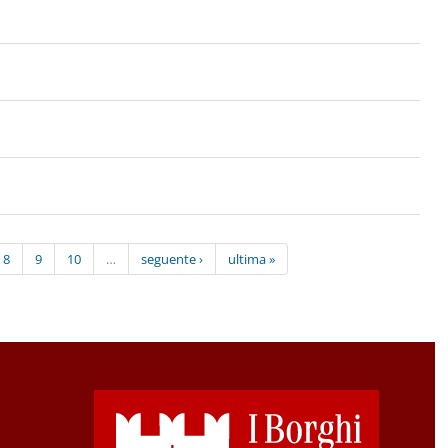
8
9
10
…
seguente ›
ultima »