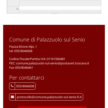
10
11
12
Comune di Palazzuolo sul Senio
13
Piazza Ettore Alpi, 1
tel:
055/8046008
14
Codice Fiscale/Partita IVA:
01161500481
PEC:
comune.palazzuolo-sul-senio@postacert.toscana.it
15
Fax 055/8046461
Per contattarci
16
055/8046008
17
protocollo@comune.palazzuolo-sul-senio.fi.it
18