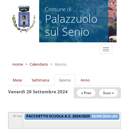
Salta al contenuto principale
Comune di
Palazzuolo
sul Senio
Toggle
navigation
Home
Calendario
Giorno
Schede primarie
Mese
Settimana
Giorno
(scheda
Anno
attiva)
Venerdì 20 Settembre 2024
« Prec
Succ »
PACCHETTO SCUOLA A.S. 2024/2025
20/09/2024 (All
All day
day)