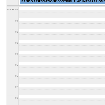
BANDO ASSEGNAZIONE CONTRIBUTI AD INTEGRAZIONE 
CONTRIBUTO SPESE DI TRASPORTO PER STUDENTI DELLE 
Before 01
CONVOCAZIONE DEL CONSIGLIO COMUNALE
da
04/09/20
01
02
03
04
05
06
07
08