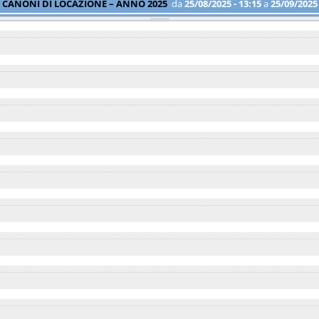
CANONI DI LOCAZIONE – ANNO 2025
da
25/08/2025 - 13:15
a
25/09/2025 
SCUOLE SUPERIORI A.S. 2024/2025 - GRADUATORIA DEGLI AMMESSI A
25 - 10:15
a
10/09/2025 - 00:00