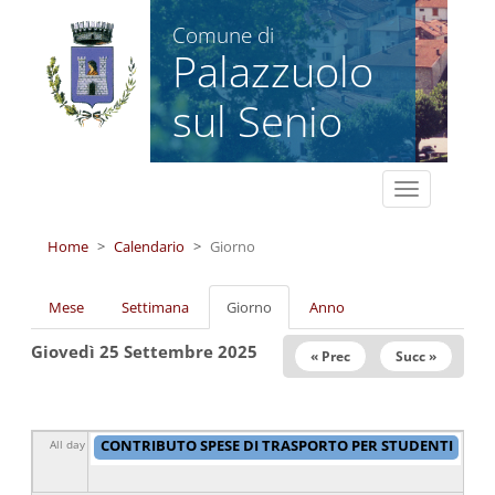
Salta al contenuto principale
Comune di
Palazzuolo
sul Senio
Toggle
navigation
Home
Calendario
Giorno
Schede primarie
Mese
Settimana
Giorno
(scheda
Anno
attiva)
Giovedì 25 Settembre 2025
« Prec
Succ »
CONTRIBUTO SPESE DI TRASPORTO PER STUDENTI
All day
DELLE SCUOLE SUPERIORI A.S. 2024/2025 -
GRADUATORIA DEGLI AMMESSI A RIMBORSO
da