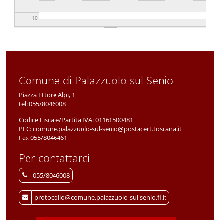
10
11
12
Comune di Palazzuolo sul Senio
13
Piazza Ettore Alpi, 1
tel:
055/8046008
14
Codice Fiscale/Partita IVA:
01161500481
PEC:
comune.palazzuolo-sul-senio@postacert.toscana.it
15
Fax 055/8046461
Per contattarci
16
055/8046008
17
protocollo@comune.palazzuolo-sul-senio.fi.it
18