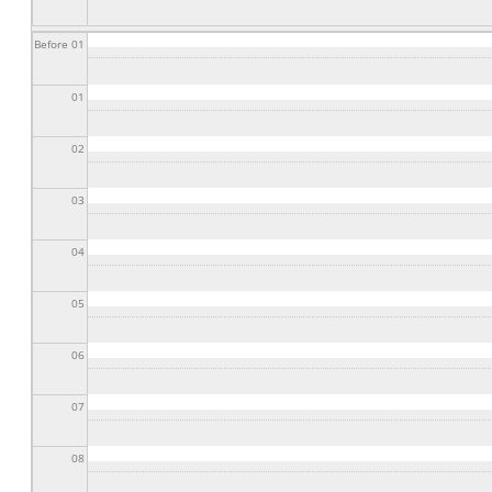
Before 01
01
02
03
04
05
06
07
08