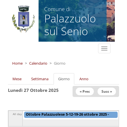
Salta al contenuto principale
Comune di
Palazzuolo
sul Senio
Toggle
navigation
Home
Calendario
Giorno
Schede primarie
Mese
Settimana
Giorno
(scheda
Anno
attiva)
Lunedì 27 Ottobre 2025
« Prec
Succ »
Ottobre Palazzuolese 5-12-19-26 ottobre 2025 -
All day
Graduatorie
da
27/09/2025 - 12:45
a
28/10/2025 -
00:00