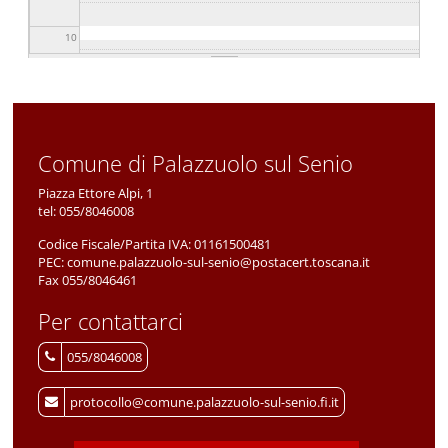
10
11
12
Comune di Palazzuolo sul Senio
13
Piazza Ettore Alpi, 1
tel:
055/8046008
14
Codice Fiscale/Partita IVA:
01161500481
PEC:
comune.palazzuolo-sul-senio@postacert.toscana.it
15
Fax 055/8046461
Per contattarci
16
055/8046008
17
protocollo@comune.palazzuolo-sul-senio.fi.it
18