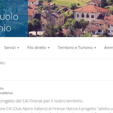
zuolo
nio
Servizi
Filo diretto
Territorio e Turismo
Ammi
ERO
ato
scadenza
rogetto del CAI Firenze per il nostro territorio.
one CAI (Club Alpino Italiano) di Firenze rilancia il progetto “adotta 