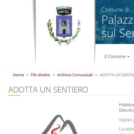
Salta al contenuto principale
Comune di
Palaz
sul Se
Il Comune
Home
Filo diretto
Archivio Comunicati
ADOTTA UN SENTI
ADOTTA UN SENTIERO
Pubblic
Data di 
nuovo p
La sezi