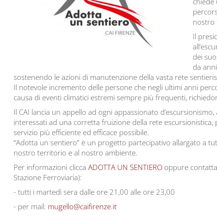
chiede 
percors
nostro 
Il presi
all’esc
dei suo
da anni
sostenendo le azioni di manutenzione della vasta rete sentierist
Il notevole incremento delle persone che negli ultimi anni perco
causa di eventi climatici estremi sempre più frequenti, richi
Il CAI lancia un appello ad ogni appassionato d’escursionismo, 
interessati ad una corretta fruizione della rete escursionistica,
servizio più efficiente ed efficace possibile.
“Adotta un sentiero” è un progetto partecipativo allargato a tu
nostro territorio e al nostro ambiente.
Per informazioni clicca
ADOTTA UN SENTIERO
oppure contattare
Stazione Ferroviaria):
- tutti i martedì sera dalle ore 21,00 alle ore 23,00
- per mail:
mugello@caifirenze.it