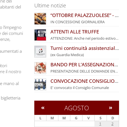
one dei
Ultime notizie
abitanti del
“OTTOBRE PALAZZUOLESE” - BANDO COMUNALE PER L’ASSEGNAZIONE DI POSTEGGI
IN CONCESSIONE GIORNALIERA
rso l’impegno
ATTENTI ALLE TRUFFE
ne dei comuni
ATTENZIONE: Anche nel periodo estivo i truffatori
renze,
Turni continuità assistenziale agosto 2026
 aumentati a
(ex Guardia Medica)
BANDO PER L’ASSEGNAZIONE DI ALLOGGI DI EDILIZIA RESIDENZIALE PUBBLICA DEL COMUNE DI PALAZZUOLO SUL SENIO – ANNO 2026
tori
re il nostro
PRESENTAZIONE DELLE DOMANDE ENTRO IL 27 SETTEMBRE 2026
CONVOCAZIONE CONSIGLIO COMUNALE
nde mano al
E' convocato il Consiglio Comunale
iglietteria
«
AGOSTO
»
L
M
M
G
V
S
D
1
2