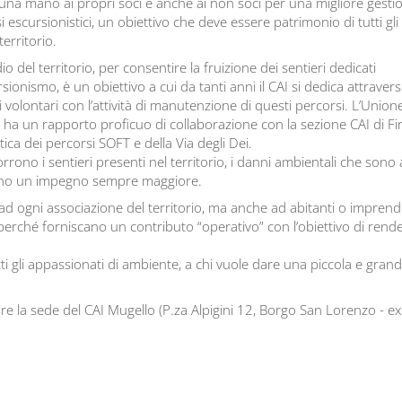
una mano ai propri soci e anche ai non soci per una migliore gesti
i escursionistici, un obiettivo che deve essere patrimonio di tutti gli 
territorio.
dio del territorio, per consentire la fruizione dei sentieri dedicati
ursionismo, è un obiettivo a cui da tanti anni il CAI si dedica attrave
i volontari con l’attività di manutenzione di questi percorsi. L’Unio
 ha un rapporto proficuo di collaborazione con la sezione CAI di Fi
ica dei percorsi SOFT e della Via degli Dei.
rrono i sentieri presenti nel territorio, i danni ambientali che sono
edono un impegno sempre maggiore.
ad ogni associazione del territorio, ma anche ad abitanti o imprendi
 perché forniscano un contributo “operativo” con l’obiettivo di rende
tti gli appassionati di ambiente, a chi vuole dare una piccola e gra
 la sede del CAI Mugello (P.za Alpigini 12, Borgo San Lorenzo - ex b