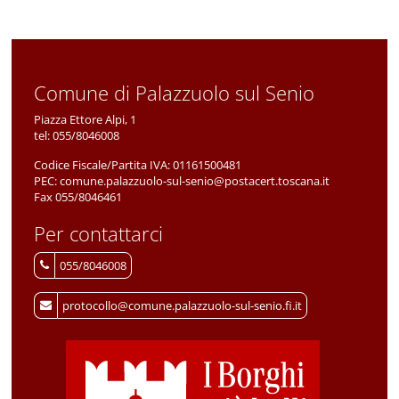
Comune di Palazzuolo sul Senio
Piazza Ettore Alpi, 1
tel:
055/8046008
Codice Fiscale/Partita IVA:
01161500481
PEC:
comune.palazzuolo-sul-senio@postacert.toscana.it
Fax 055/8046461
Per contattarci
055/8046008
protocollo@comune.palazzuolo-sul-senio.fi.it