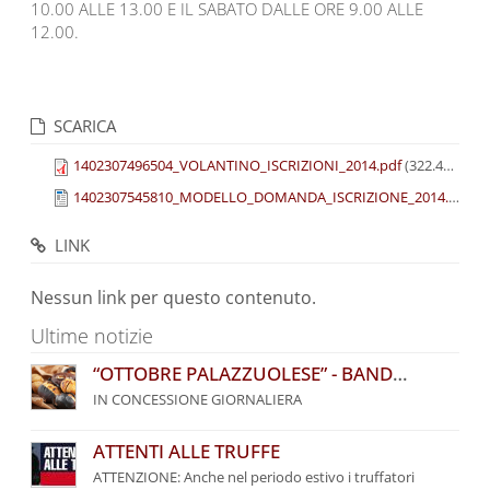
10.00 ALLE 13.00 E IL SABATO DALLE ORE 9.00 ALLE
12.00.
SCARICA
1402307496504_VOLANTINO_ISCRIZIONI_2014.pdf
(322.44 KB)
1402307545810_MODELLO_DOMANDA_ISCRIZIONE_2014.doc
(2
LINK
Nessun link per questo contenuto.
Ultime notizie
“OTTOBRE PALAZZUOLESE” - BANDO COMUNALE PER L’ASSEGNAZIONE DI POSTEGGI
IN CONCESSIONE GIORNALIERA
ATTENTI ALLE TRUFFE
ATTENZIONE: Anche nel periodo estivo i truffatori