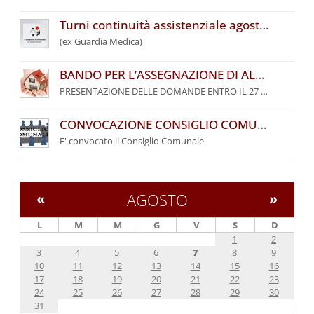
Turni continuità assistenziale agosto 2026
(ex Guardia Medica)
BANDO PER L’ASSEGNAZIONE DI ALLOGGI DI EDILIZIA RESIDENZIALE PUBBLICA DEL COMUNE DI PALAZZUOLO SUL SENIO – ANNO 2026
PRESENTAZIONE DELLE DOMANDE ENTRO IL 27 SETTEMBRE 2026
CONVOCAZIONE CONSIGLIO COMUNALE
E' convocato il Consiglio Comunale
«
AGOSTO
»
L
M
M
G
V
S
D
1
2
3
4
5
6
7
8
9
10
11
12
13
14
15
16
17
18
19
20
21
22
23
24
25
26
27
28
29
30
31