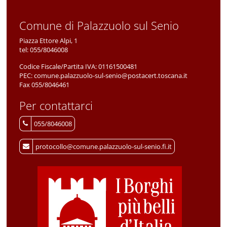
Comune di Palazzuolo sul Senio
Piazza Ettore Alpi, 1
tel:
055/8046008
Codice Fiscale/Partita IVA:
01161500481
PEC:
comune.palazzuolo-sul-senio@postacert.toscana.it
Fax 055/8046461
Per contattarci
055/8046008
protocollo@comune.palazzuolo-sul-senio.fi.it