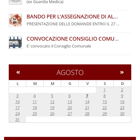
(ex Guardia Medica)
BANDO PER L’ASSEGNAZIONE DI ALLOGGI DI EDILIZIA RESIDENZIALE PUBBLICA DEL COMUNE DI PALAZZUOLO SUL SENIO – ANNO 2026
PRESENTAZIONE DELLE DOMANDE ENTRO IL 27 SETTEMBRE 2026
CONVOCAZIONE CONSIGLIO COMUNALE
E' convocato il Consiglio Comunale
«
AGOSTO
»
L
M
M
G
V
S
D
1
2
3
4
5
6
7
8
9
10
11
12
13
14
15
16
17
18
19
20
21
22
23
24
25
26
27
28
29
30
31