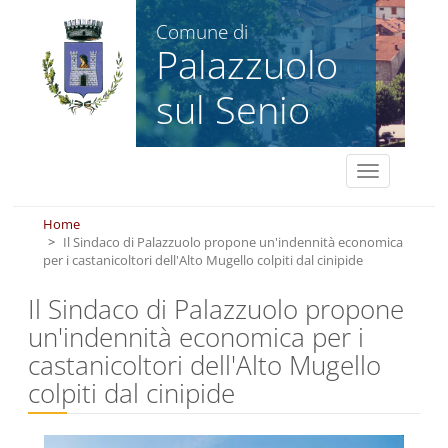
Salta al contenuto principale
Comune di
Palazzuolo
sul Senio
Toggle
navigation
Home
Il Sindaco di Palazzuolo propone un'indennità economica
per i castanicoltori dell'Alto Mugello colpiti dal cinipide
Il Sindaco di Palazzuolo propone
un'indennità economica per i
castanicoltori dell'Alto Mugello
colpiti dal cinipide