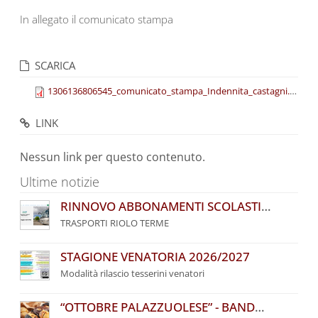
In allegato il comunicato stampa
SCARICA
1306136806545_comunicato_stampa_Indennita_castagni.pdf
(10
LINK
Nessun link per questo contenuto.
Ultime notizie
RINNOVO ABBONAMENTI SCOLASTICI COOPERATIVA
TRASPORTI RIOLO TERME
STAGIONE VENATORIA 2026/2027
Modalità rilascio tesserini venatori
“OTTOBRE PALAZZUOLESE” - BANDO COMUNALE PER L’ASSEGNAZIONE DI POSTEGGI