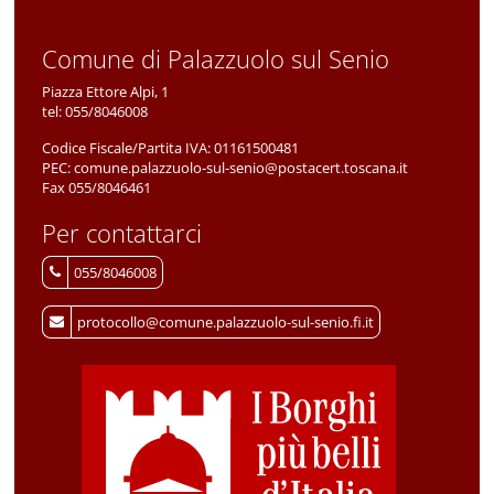
Comune di Palazzuolo sul Senio
Piazza Ettore Alpi, 1
tel:
055/8046008
Codice Fiscale/Partita IVA:
01161500481
PEC:
comune.palazzuolo-sul-senio@postacert.toscana.it
Fax 055/8046461
Per contattarci
055/8046008
protocollo@comune.palazzuolo-sul-senio.fi.it