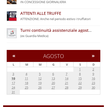
IN CONCESSIONE GIORNALIERA
ATTENTI ALLE TRUFFE
ATTENZIONE: Anche nel periodo estivo i truffatori
Turni continuità assistenziale agosto 2026
(ex Guardia Medica)
«
AGOSTO
»
L
M
M
G
V
S
D
1
2
3
4
5
6
7
8
9
10
11
12
13
14
15
16
17
18
19
20
21
22
23
24
25
26
27
28
29
30
31