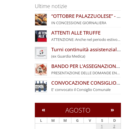
Ultime notizie
“OTTOBRE PALAZZUOLESE” - BANDO COMUNALE PER L’ASSEGNAZIONE DI POSTEGGI
IN CONCESSIONE GIORNALIERA
ATTENTI ALLE TRUFFE
ATTENZIONE: Anche nel periodo estivo i truffatori
Turni continuità assistenziale agosto 2026
(ex Guardia Medica)
BANDO PER L’ASSEGNAZIONE DI ALLOGGI DI EDILIZIA RESIDENZIALE PUBBLICA DEL COMUNE DI PALAZZUOLO SUL SENIO – ANNO 2026
PRESENTAZIONE DELLE DOMANDE ENTRO IL 27 SETTEMBRE 2026
CONVOCAZIONE CONSIGLIO COMUNALE
E' convocato il Consiglio Comunale
«
AGOSTO
»
L
M
M
G
V
S
D
1
2