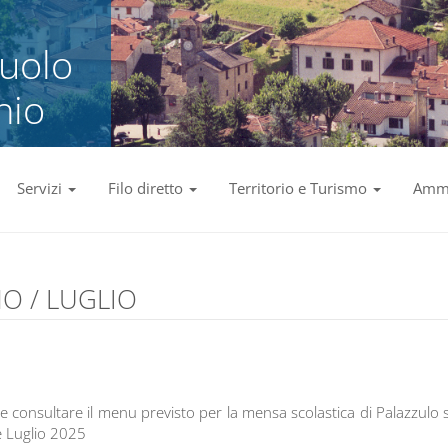
zuolo
nio
Servizi
Filo diretto
Territorio e Turismo
Ammi
NO / LUGLIO
te consultare il menu previsto per la mensa scolastica di Palazzulo s
e Luglio 2025