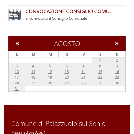
CONVOCAZIONE CONSIGLIO COMUNALE
E' convocato il Consiglio Comunale
«
AGOSTO
»
L
M
M
G
V
S
D
1
2
3
4
5
6
7
8
9
10
11
12
13
14
15
16
17
18
19
20
21
22
23
24
25
26
27
28
29
30
31
Comune di Palazzuolo sul Senio
Piazza Ettore Alpi, 1