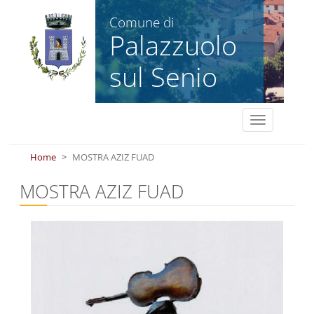
Salta al contenuto principale
Comune di
Palazzuolo
sul Senio
Toggle
navigation
Home
MOSTRA AZIZ FUAD
MOSTRA AZIZ FUAD