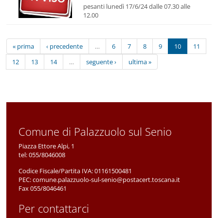
pesanti lunedì 17/6/24 dalle 07.30 alle
12.00
« prima
‹ precedente
…
6
7
8
9
10
11
12
13
14
…
seguente ›
ultima »
Comune di Palazzuolo sul Senio
Piazza Ettore Alpi, 1
tel:
055/8046008
Codice Fiscale/Partita IVA:
01161500481
PEC:
comune.palazzuolo-sul-senio@postacert.toscana.it
Fax 055/8046461
Per contattarci