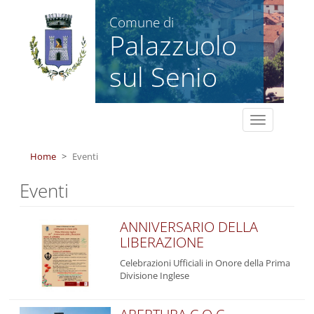
Salta al contenuto principale
Comune di
Palazzuolo
sul Senio
Toggle
navigation
Home
Eventi
Eventi
ANNIVERSARIO DELLA
LIBERAZIONE
Celebrazioni Ufficiali in Onore della Prima
Divisione Inglese