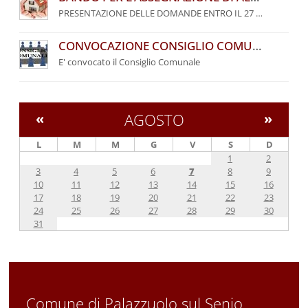
PRESENTAZIONE DELLE DOMANDE ENTRO IL 27 SETTEMBRE 2026
CONVOCAZIONE CONSIGLIO COMUNALE
E' convocato il Consiglio Comunale
«
AGOSTO
»
L
M
M
G
V
S
D
1
2
3
4
5
6
7
8
9
10
11
12
13
14
15
16
17
18
19
20
21
22
23
24
25
26
27
28
29
30
31
Comune di Palazzuolo sul Senio