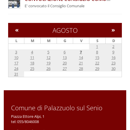
E' convocato il Consiglio Comunale
«
AGOSTO
»
L
M
M
G
V
S
D
1
2
3
4
5
6
7
8
9
10
11
12
13
14
15
16
17
18
19
20
21
22
23
24
25
26
27
28
29
30
31
Comune di Palazzuolo sul Senio
Piazza Ettore Alpi, 1
tel:
055/8046008