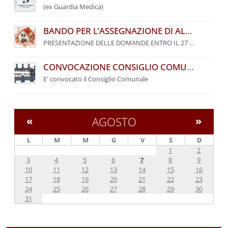
(ex Guardia Medica)
BANDO PER L’ASSEGNAZIONE DI ALLOGGI DI EDILIZIA RESIDENZIALE PUBBLICA DEL COMUNE DI PALAZZUOLO SUL SENIO – ANNO 2026
PRESENTAZIONE DELLE DOMANDE ENTRO IL 27 SETTEMBRE 2026
CONVOCAZIONE CONSIGLIO COMUNALE
E' convocato il Consiglio Comunale
«
AGOSTO
»
L
M
M
G
V
S
D
1
2
3
4
5
6
7
8
9
10
11
12
13
14
15
16
17
18
19
20
21
22
23
24
25
26
27
28
29
30
31