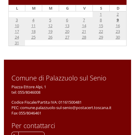
L
M
M
G
V
S
D
1
2
3
4
5
6
7
8
9
10
11
12
13
14
15
16
17
18
19
20
21
22
23
24
25
26
27
28
29
30
31
Comune di Palazzuolo sul Senio
Piazza Ettore Alpi, 1
tel:
055/8046008
Codice Fiscale/Partita IVA:
01161500481
PEC:
comune.palazzuolo-sul-senio@postacert.toscana.it
Fax 055/8046461
Per contattarci