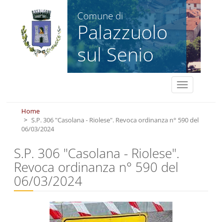
Salta al contenuto principale
Comune di
Palazzuolo
sul Senio
Toggle
navigation
Home
S.P. 306 "Casolana - Riolese". Revoca ordinanza n° 590 del
06/03/2024
S.P. 306 "Casolana - Riolese".
Revoca ordinanza n° 590 del
06/03/2024