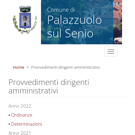
Salta al contenuto principale
Comune di
Palazzuolo
sul Senio
Toggle
navigation
Home
Provvedimenti dirigenti amministrativi
Provvedimenti dirigenti
amministrativi
Anno 2022
▪
Ordinanze
▪
Determinazioni
Anno 2021