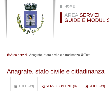
Salta al contenuto principale
HOME
AREA
SERVIZI
GUIDE E MODULI
Area servizi
Anagrafe, stato civile e cittadinanza
Tutti
Anagrafe, stato civile e cittadinanza
Schede primarie
TUTTI (43)
(SCHEDA
SERVIZI ON LINE (0)
GUIDE (43)
ATTIVA)