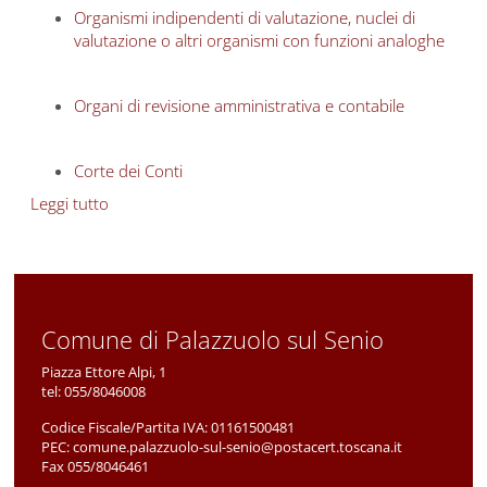
Organismi indipendenti di valutazione, nuclei di
valutazione o altri organismi con funzioni analoghe
Organi di revisione amministrativa e contabile
Corte dei Conti
Leggi tutto
su Controlli e rilievi sull'amministrazione
Comune di Palazzuolo sul Senio
Piazza Ettore Alpi, 1
tel:
055/8046008
Codice Fiscale/Partita IVA:
01161500481
PEC:
comune.palazzuolo-sul-senio@postacert.toscana.it
Fax 055/8046461