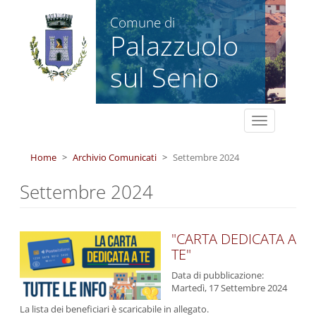
Salta al contenuto principale
Comune di
Palazzuolo
sul Senio
Toggle
navigation
Home
Archivio Comunicati
Settembre 2024
Settembre 2024
"CARTA DEDICATA A
TE"
Data di pubblicazione:
Martedì, 17 Settembre 2024
La lista dei beneficiari è scaricabile in allegato.