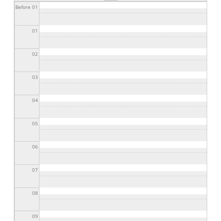
20/02/2023 - 20:00
Before 01
01
02
03
04
05
06
07
08
09