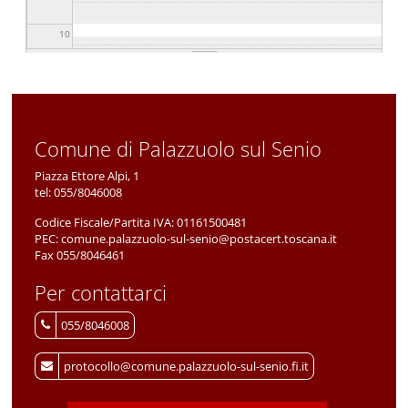
10
11
12
Comune di Palazzuolo sul Senio
13
Piazza Ettore Alpi, 1
tel:
055/8046008
14
Codice Fiscale/Partita IVA:
01161500481
PEC:
comune.palazzuolo-sul-senio@postacert.toscana.it
15
Fax 055/8046461
Per contattarci
16
055/8046008
17
protocollo@comune.palazzuolo-sul-senio.fi.it
18