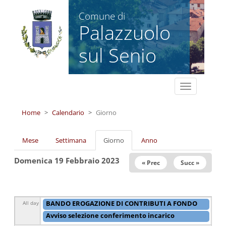
Salta al contenuto principale
Comune di
Palazzuolo
sul Senio
Toggle
navigation
Home
Calendario
Giorno
Schede primarie
Mese
Settimana
Giorno
(scheda
Anno
attiva)
Domenica 19 Febbraio 2023
« Prec
Succ »
BANDO EROGAZIONE DI CONTRIBUTI A FONDO
All day
PERDUTO A SOSTEGNO DEL COMMERCIO
da
Avviso selezione conferimento incarico
30/12/2022 - 09:30
a
28/04/2023 - 00:00
specialista Servizi Tecnici
da
01/02/2023 - 13:15
a