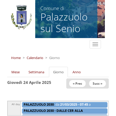
Salta al contenuto principale
Comune di
Palazzuolo
sul Senio
Toggle
navigation
Home
Calendario
Giorno
Schede primarie
Mese
Settimana
Giorno
(scheda
Anno
attiva)
Giovedì 24 Aprile 2025
« Prec
Succ »
PALAZZUOLO 2030
da
21/03/2025 - 07:45
a
All day
28/06/2025 - 07:45
PALAZZUOLO 2030 - DALLE CER ALLA
RIGENERAZIONE URBANA
da
21/03/2025 - 07:45
a