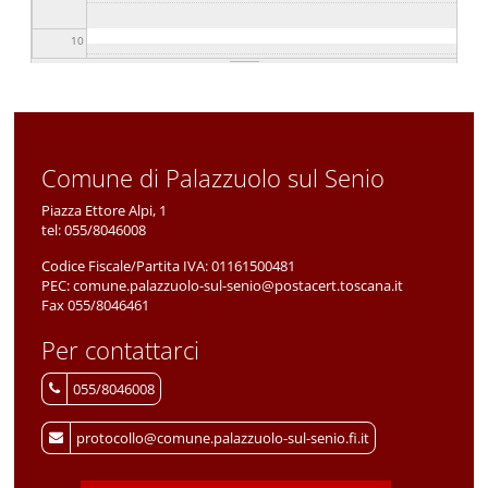
10
11
12
Comune di Palazzuolo sul Senio
13
Piazza Ettore Alpi, 1
tel:
055/8046008
14
Codice Fiscale/Partita IVA:
01161500481
PEC:
comune.palazzuolo-sul-senio@postacert.toscana.it
15
Fax 055/8046461
Per contattarci
16
055/8046008
17
protocollo@comune.palazzuolo-sul-senio.fi.it
18