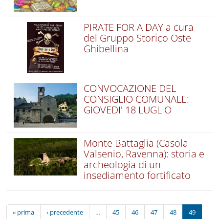
PIRATE FOR A DAY a cura
del Gruppo Storico Oste
Ghibellina
CONVOCAZIONE DEL
CONSIGLIO COMUNALE:
GIOVEDI' 18 LUGLIO
Monte Battaglia (Casola
Valsenio, Ravenna): storia e
archeologia di un
insediamento fortificato
« prima
‹ precedente
…
45
46
47
48
49