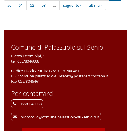
50
51
52
53
…
seguente ›
ultima »
Comune di Palazzuolo sul Senio
Piazza Ettore Alpi, 1
tel:
055/8046008
Codice Fiscale/Partita IVA:
01161500481
PEC:
comune.palazzuolo-sul-senio@postacert.toscana.it
Fax 055/8046461
Per contattarci
055/8046008
protocollo@comune.palazzuolo-sul-senio.fi.it