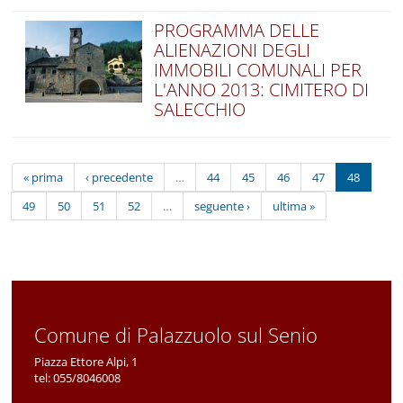
PROGRAMMA DELLE
ALIENAZIONI DEGLI
IMMOBILI COMUNALI PER
L'ANNO 2013: CIMITERO DI
SALECCHIO
« prima
‹ precedente
…
44
45
46
47
48
49
50
51
52
…
seguente ›
ultima »
Comune di Palazzuolo sul Senio
Piazza Ettore Alpi, 1
tel:
055/8046008