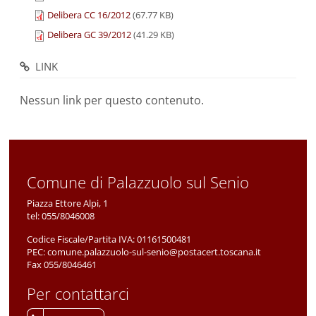
Delibera CC 16/2012
(67.77 KB)
Delibera GC 39/2012
(41.29 KB)
LINK
Nessun link per questo contenuto.
Comune di Palazzuolo sul Senio
Piazza Ettore Alpi, 1
tel:
055/8046008
Codice Fiscale/Partita IVA:
01161500481
PEC:
comune.palazzuolo-sul-senio@postacert.toscana.it
Fax 055/8046461
Per contattarci