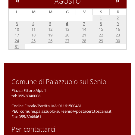
«
AGOSTO
»
L
M
M
G
V
S
D
1
2
3
4
5
6
7
8
9
10
11
12
13
14
15
16
17
18
19
20
21
22
23
24
25
26
27
28
29
30
31
Comune di Palazzuolo sul Senio
Piazza Ettore Alpi, 1
tel:
055/8046008
Codice Fiscale/Partita IVA:
01161500481
PEC:
comune.palazzuolo-sul-senio@postacert.toscana.it
Fax 055/8046461
Per contattarci