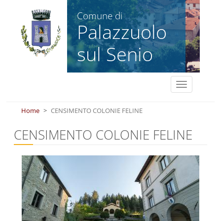
Salta al contenuto principale
Comune di
Palazzuolo
sul Senio
Toggle
navigation
Home
CENSIMENTO COLONIE FELINE
CENSIMENTO COLONIE FELINE