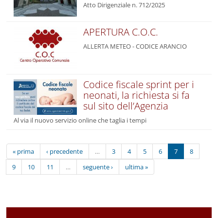
Atto Dirigenziale n. 712/2025
APERTURA C.O.C.
ALLERTA METEO - CODICE ARANCIO
Codice fiscale sprint per i
neonati, la richiesta si fa
sul sito dell’Agenzia
Al via il nuovo servizio online che taglia i tempi
« prima
‹ precedente
…
3
4
5
6
7
8
9
10
11
…
seguente ›
ultima »