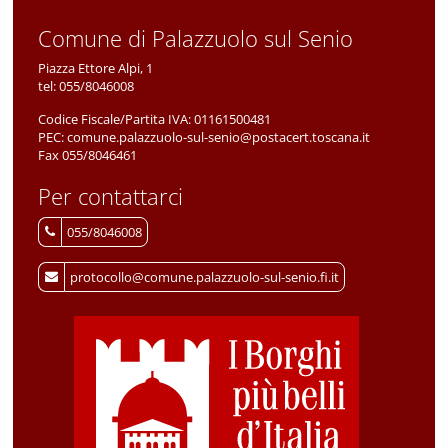
Comune di Palazzuolo sul Senio
Piazza Ettore Alpi, 1
tel:
055/8046008
Codice Fiscale/Partita IVA:
01161500481
PEC:
comune.palazzuolo-sul-senio@postacert.toscana.it
Fax 055/8046461
Per contattarci
055/8046008
protocollo@comune.palazzuolo-sul-senio.fi.it