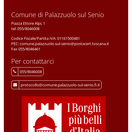
Comune di Palazzuolo sul Senio
Piazza Ettore Alpi, 1
tel:
055/8046008
Codice Fiscale/Partita IVA:
01161500481
PEC:
comune.palazzuolo-sul-senio@postacert.toscana.it
Fax 055/8046461
Per contattarci
055/8046008
protocollo@comune.palazzuolo-sul-senio.fi.it