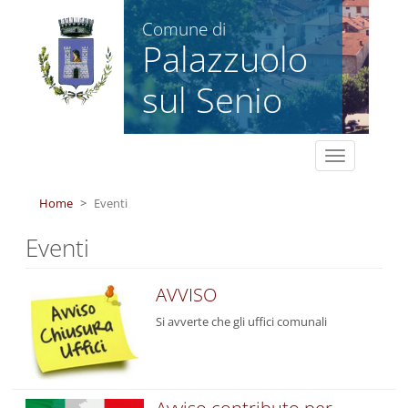
Salta al contenuto principale
Comune di
Palazzuolo
sul Senio
Toggle
navigation
Home
Eventi
Eventi
AVVISO
Si avverte che gli uffici comunali